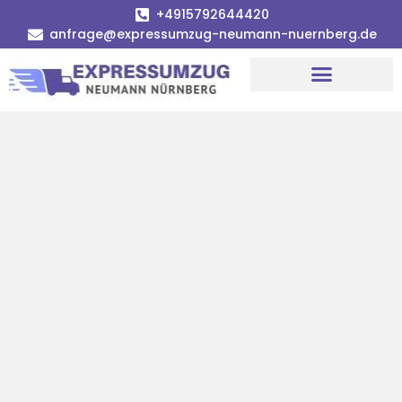
+4915792644420
anfrage@expressumzug-neumann-nuernberg.de
Umzugsunternehmen Nürnberg
Umzugsservice Nürnberg