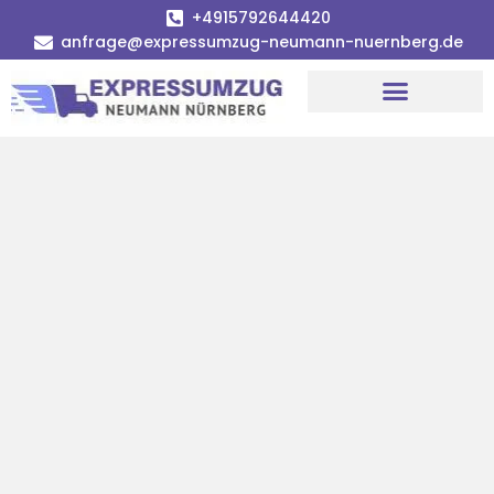
+4915792644420
anfrage@expressumzug-neumann-nuernberg.de
Umzugsunternehmen Nürnberg
Umzugsservice Nürnberg