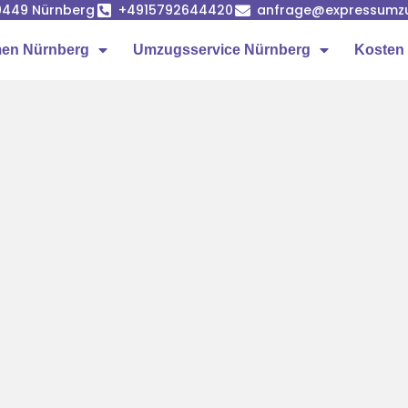
90449 Nürnberg
+4915792644420
anfrage@expressumz
en Nürnberg
Umzugsservice Nürnberg
Kosten 