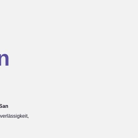
n
 San
erlässigkeit,