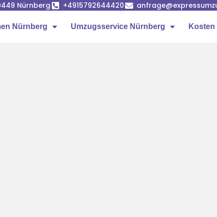
90449 Nürnberg
+4915792644420
anfrage@expressumz
en Nürnberg
Umzugsservice Nürnberg
Kosten 